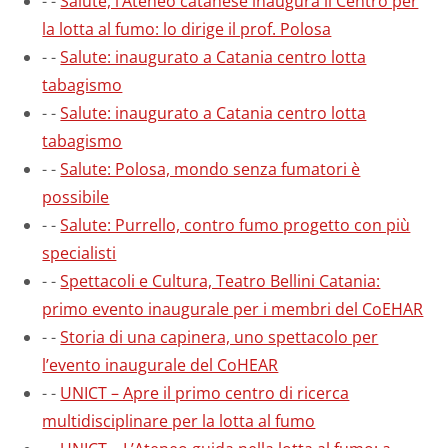
-
-
Salute, l’Ateneo catanese inaugura il Centro per
la lotta al fumo: lo dirige il prof. Polosa
-
-
Salute: inaugurato a Catania centro lotta
tabagismo
-
-
Salute: inaugurato a Catania centro lotta
tabagismo
-
-
Salute: Polosa, mondo senza fumatori è
possibile
-
-
Salute: Purrello, contro fumo progetto con più
specialisti
-
-
Spettacoli e Cultura, Teatro Bellini Catania:
primo evento inaugurale per i membri del CoEHAR
-
-
Storia di una capinera, uno spettacolo per
l’evento inaugurale del CoHEAR
-
-
UNICT – Apre il primo centro di ricerca
multidisciplinare per la lotta al fumo