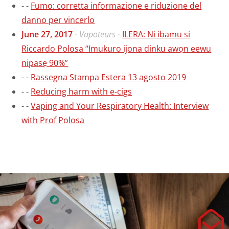
-
-
Fumo: corretta informazione e riduzione del
danno per vincerlo
June 27, 2017
-
Vapoteurs
-
ILERA: Ni ibamu si
Riccardo Polosa “Imukuro ijona dinku awọn eewu
nipasẹ 90%”
-
-
Rassegna Stampa Estera 13 agosto 2019
-
-
Reducing harm with e-cigs
-
-
Vaping and Your Respiratory Health: Interview
with Prof Polosa