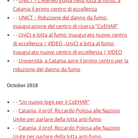
-
-
UNICT – L’Ateneo guida nella lotta al fumo: a
Catania il primo centro di eccellenza
-
-
UNICT – Riduzione del danno da fumo:
inaugurazione del centro di ricerca “CoEHAR”
-
-
UniCt e lotta al fumo: inaugurato nuovo centro
di eccellenza | VIDEO „UniCt e lotta al fumo:
inaugurato nuovo centro di eccellenza | VIDEO
-
-
Università, a Catania apre il primo centro per la
riduzione del danno da fumo
October 2018
-
-
“Un nuovo logo per il CoEHAR”
-
-
Catania, il prof. Riccardo Polosa alle Nazioni
Unite per parlare della lotta anti-fumo
-
-
Catania, il prof. Riccardo Polosa alle Nazioni
Unite per parlare della lotta anti-fumo