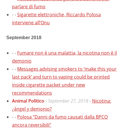
parlare di fumo
-
-
Sigarette elettroniche, Riccardo Polosa
interviene all’Onu
September 2018
-
-
Fumare non è una malattia, la nicotina non è il
demonio
-
-
Messages advising smokers to ‘make this your
last pack’ and turn to vaping could be printed
inside cigarette packet under new
recommendations
Animal Politico
-
September 27, 2018
-
Nicotina:
¿ángel y demonio?
-
-
Polosa “Danni da fumo causati dalla BPCO
ancora reversibili”