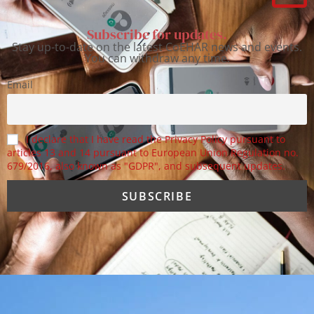
Subscribe for updates.
Stay up-to-date on the latest CoEHAR news and events.
You can withdraw any time.
Email
I declare that I have read the Privacy Policy pursuant to
articles 13 and 14 pursuant to European Union Regulation no.
679/2016, also known as "GDPR", and subsequent updates.