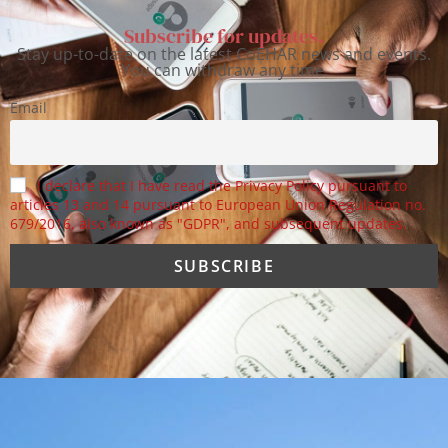
Subscribe for updates.
Stay up-to-date on the latest CoEHAR news and events.
You can withdraw any time.
Email
I declare that I have read the Privacy Policy pursuant to
articles 13 and 14 pursuant to European Union Regulation no.
679/2016, also known as "GDPR", and subsequent updates.