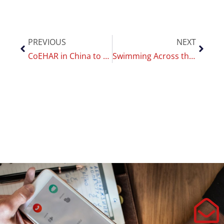
PREVIOUS
NEXT
CoEHAR in China to open a new research front in risk reduction: impotence and infertility under the spotlight
Swimming Across the Strait of Messina by Dr. Derek Yach