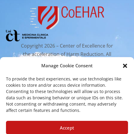
Copyright 2026 – Center of Excellence for
the acceleration of Harm Reduction. All
rights reserved.
Manage Cookie Consent
To provide the best experiences, we use technologies like
Mailing Address
cookies to store and/or access device information.
Consenting to these technologies will allow us to process
data such as browsing behavior or unique IDs on this site.
Via Santa Sofia 89, 95123 Catania
Not consenting or withdrawing consent, may adversely
affect certain features and functions.
cr.coehar@unict.it
Accept
Registered Office