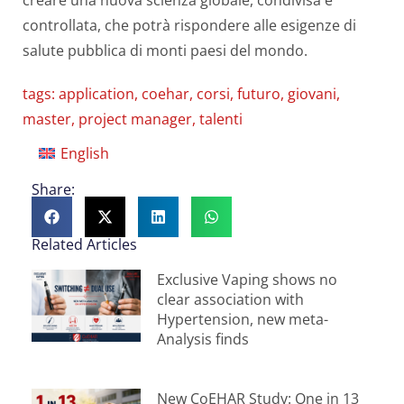
creare una nuova scienza globale, condivisa e
controllata, che potrà rispondere alle esigenze di
salute pubblica di monti paesi del mondo.
tags:
application
,
coehar
,
corsi
,
futuro
,
giovani
,
master
,
project manager
,
talenti
English
Share:
Related Articles
Exclusive Vaping shows no
clear association with
Hypertension, new meta-
Analysis finds
New CoEHAR Study: One in 13